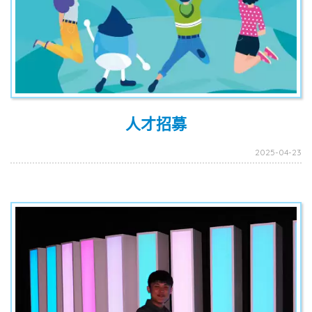
人才招募
2025-04-23