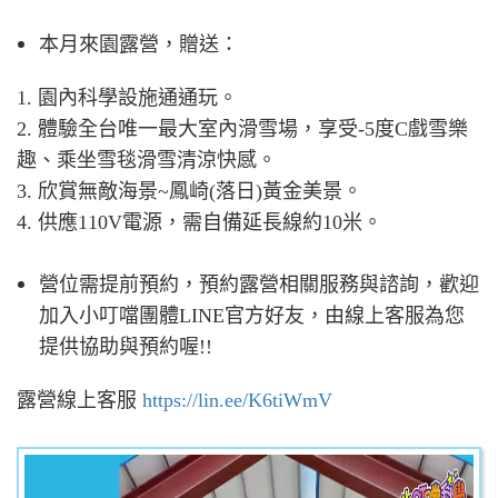
本月來園露營，贈送：
1. 園內科學設施通通玩。
2. 體驗全台唯一最大室內滑雪場，享受-5度C戲雪樂
趣、乘坐雪毯滑雪清涼快感。
3. 欣賞無敵海景~鳳崎
(落日)
黃金美景。
4. 供應110V電源，需自備延長線
約10米。
營位需提前預約，預約露營相關服務與諮詢，歡迎
加入小叮噹團體LINE官方好友，由線上客服為您
提供協助與預約喔!!
露營
線上客服
https://lin.ee/K6tiWmV