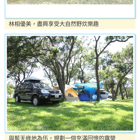
林相優美，盡興享受大自然野炊樂趣
與藍天綠地為伍，規劃一個充滿回憶的露營