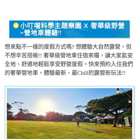
小叮噹科學主題樂園 X 奢華級野營
~營地車體驗!!
想來點不一樣的度假方式嗎? 想體驗大自然露營，但
不想辛苦搭帳!! 奢華級營地車住宿來囉，讓大家能安
全地、舒適地輕鬆享受野營度假。快來預約入住我們
的奢華營地車，體驗最新、最Chill的露營新玩法!!