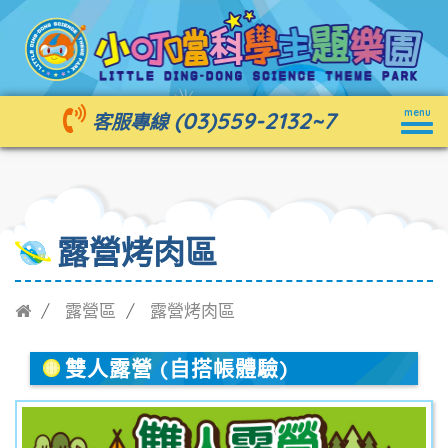
Togg
(03)559-2132
~7
menu
客服專線
navig
露營烤肉區
露營區
露營烤肉區
雙人露營 (自搭帳體驗)