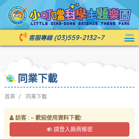
Togg
(03)559-2132
~7
menu
客服專線
navig
同業下載
首頁
同業下載
訪客 : ~ 歡迎使用資料下載!
請登入廠商帳密