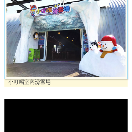
小叮噹室內滑雪場