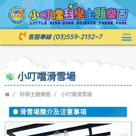
Togg
(03)559-2132
~7
menu
客服專線
navig
小叮噹滑雪場
科學主題樂園
小叮噹滑雪場
滑雪場簡介及注意事項