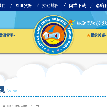
導覽
園區資訊
交通地圖
同業下載
聯絡
(03)
客服專線
噹滑雪場
餐飲美饌
風
Wind