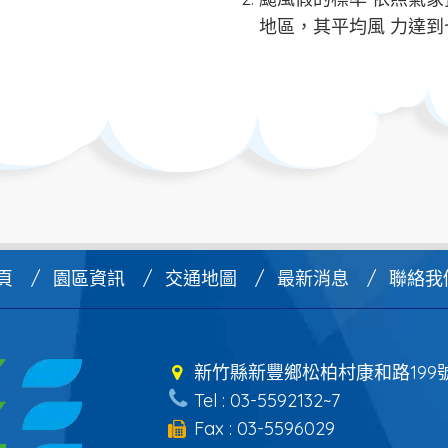
地區，其平均風 力達
頁
園區資訊
交通地圖
最新消息
聯絡我
新竹縣新豐鄉松柏村康和路199
Tel : 03-5592132~7
Fax : 03-5596029