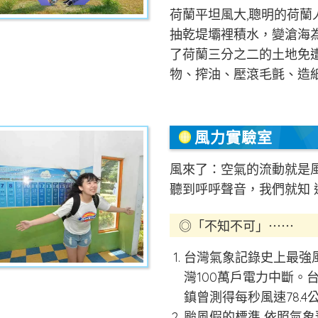
荷蘭平坦風大,聰明的荷
抽乾堤壩裡積水，變滄海
了荷蘭三分之二的土地免
物、搾油、壓滾毛氈、造
風力實驗室
風來了：空氣的流動就是風
聽到呼呼聲音，我們就知 
◎「不知不可」⋯⋯
台灣氣象記錄史上最強風
灣100萬戶電力中斷。
鎮曾測得每秒風速78.4
颱風假的標準 依照氣象