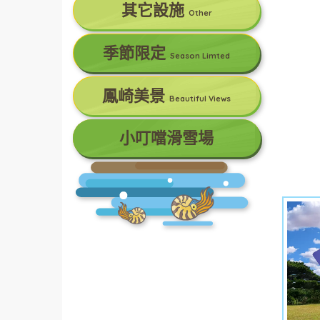
其它設施
Other
季節限定
Season Limted
鳳崎美景
Beautiful Views
小叮噹滑雪場