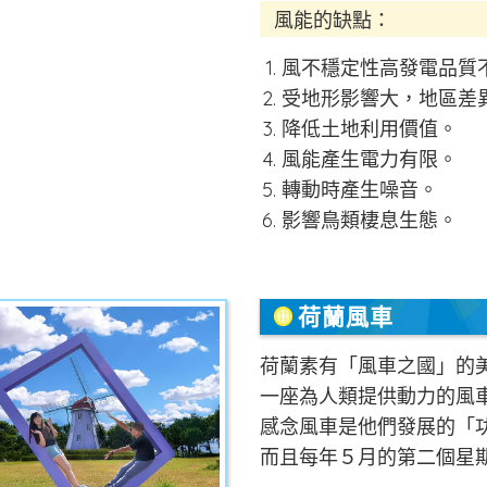
風能的缺點：
風不穩定性高發電品質
受地形影響大，地區差
降低土地利用價值。
風能產生電力有限。
轉動時產生噪音。
影響鳥類棲息生態。
荷蘭風車
荷蘭素有「風車之國」的美
一座為人類提供動力的風
感念風車是他們發展的「
而且每年５月的第二個星期