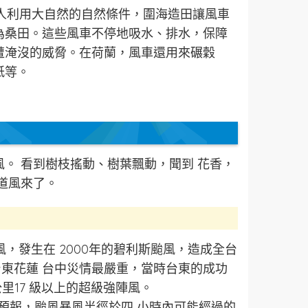
蘭人利用大自然的自然條件，圍海造田讓風車
為桑田。這些風車不停地吸水、排水，保障
遭淹沒的威脅。在荷蘭，風車還用來碾穀
紙等。
。 看到樹枝搖動、樹葉飄動，聞到 花香，
道風來了。
，發生在 2000年的碧利斯颱風，造成全台
台東花蓮 台中災情最嚴重，當時台東的成功
公里17 級以上的超級強陣風。
預報，颱風暴風半徑於四 小時內可能經過的