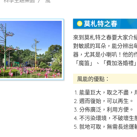
科學主題樂園
風
莫札特之春
來到莫札特之春要大家介
對敏感的耳朵，能分辨出
器，尤其是⼩喇叭！他的
「魔笛」、「費加洛婚禮
風能的優點：
能量巨大，取之不盡，
週而復始，可以再生。
分佈廣泛，利用方便。
不污染環境，不破壞生
就地可取，無需長途運