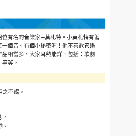
紹位有名的音樂家—莫札特。小莫札特有著⼀
每⼀個音。有個小秘密喔！他不喜歡管樂
作品相當多，大家耳熟能詳，包括：歌劇
」等等。
用之不竭。
態。
輸。