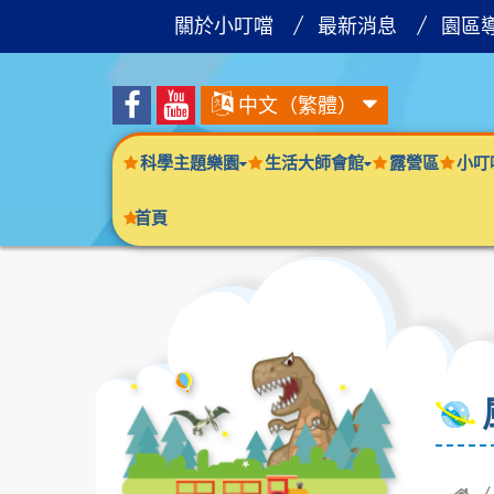
關於小叮噹
最新消息
園區
中文（繁體）
科學主題樂園
生活大師會館
露營區
小叮
首頁