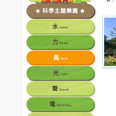
科學主題樂園
水
Water
力
Power
風
Wind
光
Light
聲
Sound
電
Electricity