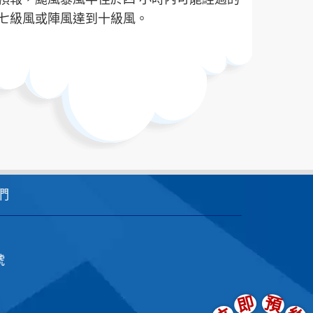
到七級風或陣風達到十級風。
們
號
即
預