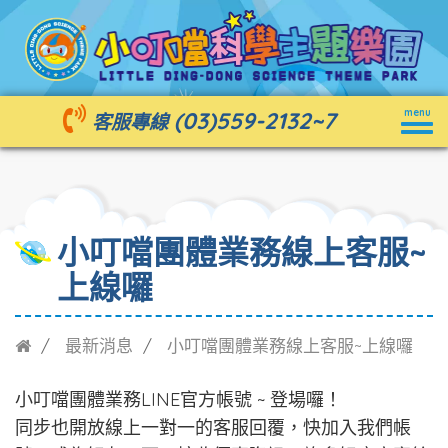
Togg
(03)559-2132
~7
menu
客服專線
navig
小叮噹團體業務線上客服~
上線囉
最新消息
小叮噹團體業務線上客服~上線囉
小叮噹團體業務LINE官方帳號 ~ 登場囉！
同步也開放線上一對一的客服回覆，快加入我們帳