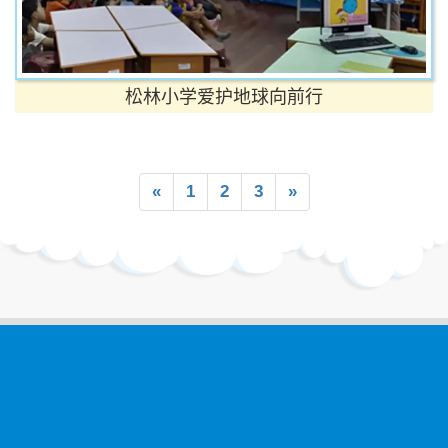
松林小学爱护地球向前行
«
1
2
3
»