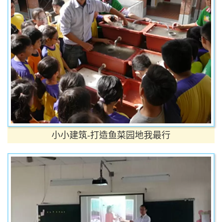
小小建筑-打造鱼菜园地我最行