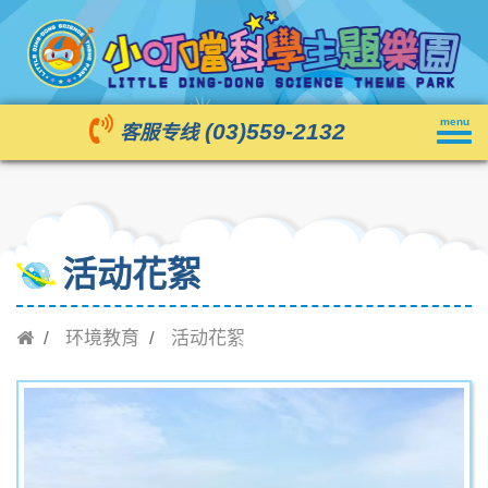
Toggl
menu
(03)559-2132
客服专线
navig
活动花絮
环境教育
活动花絮