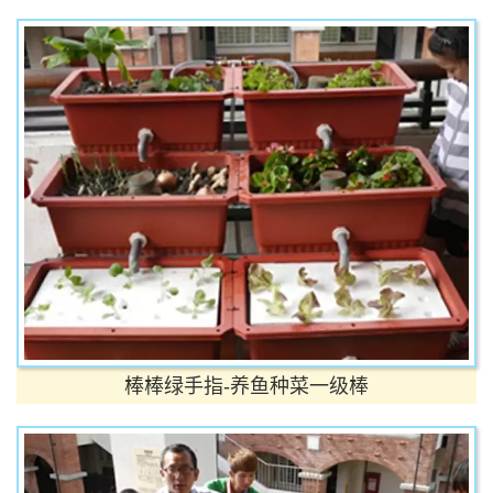
棒棒绿手指-养鱼种菜一级棒