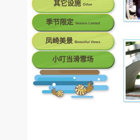
其它设施
Other
季节限定
Season Limted
凤崎美景
Beautiful Views
小叮当滑雪场