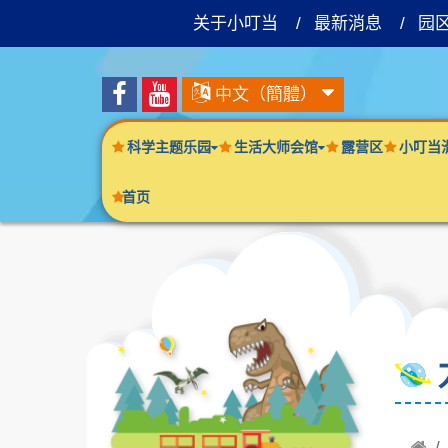
关于小叮当
最新消息
园
中文（簡體）
科学主题乐园
生活大师会馆
露营区
小叮当
首页