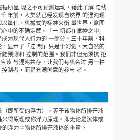
锤所呈 现之不可预测运动，藉此了解 与线
千 年前，人类就已经发现自然界 的混沌现
却以量化、机械式的标准来衡 量世界，意图
除心中的不确定感。「一 切都在掌控之中」
经成为现代人行为的 一部分。三十年前，科
论，显示了「控 制」只是个幻觉，大自然的
所能预测和 控制的范围。我们非但无须抗 拒
应该 与混沌共存，让我们有机会过 另一种
 控制者，而是充满创意的参与 者。
量（即所受的浮力），等于该物体所排开液
基米得原理或称浮力原理。即无论是沉体或
受的浮力＝物体所排开液体的重量。