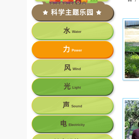
科学主题乐园
水
Water
力
Power
风
Wind
光
Light
声
Sound
电
Electricity