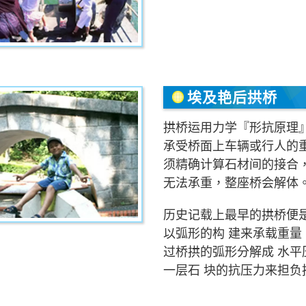
埃及艳后拱桥
拱桥运用力学『形抗原理
承受桥面上车辆或行人的
须精确计算石材间的接合
无法承重，整座桥会解体
历史记载上最早的拱桥便是
以弧形的构 建来承载重量
过桥拱的弧形分解成 水平
一层石 块的抗压力来担负