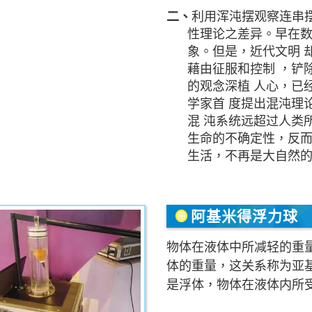
二、
利用浑沌摆观察连串摆
性理论之差异。早在数
象。但是，近代文明 
藉由征服和控制 ，铲
的观念深植 人心，已
学家首 度提出混沌理
混 沌系统远超过人类
生命的不确定性，反而
生活，不再是大自然的
阿基米得浮力球
物体在液体中所减轻的重
体的重量，这关系称为亚
是浮体，物体在液体内所