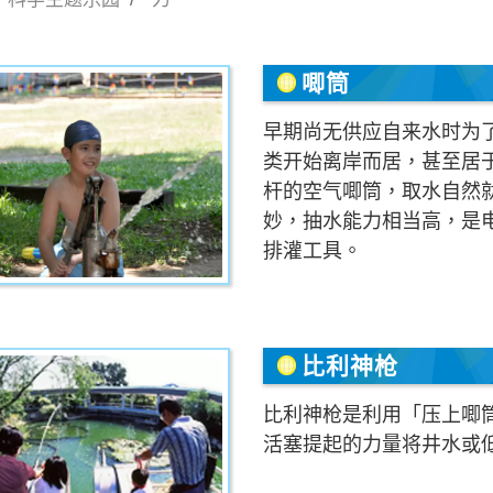
唧筒
早期尚无供应自来水时为
类开始离岸而居，甚至居
杆的空气唧筒，取水自然
妙，抽水能力相当高，是
排灌工具。
比利神枪
比利神枪是利用「压上唧
活塞提起的力量将井水或