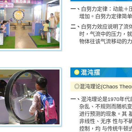
一、
白努力定律：动能＋压
增加。白努力定律简单的
二、
白努力效应说明了流体
时，气流中的压力，就
物体往该气流移动的
混沌摆
◎混沌理论(Chaos Theor
一、
混沌理论是1970年
杂乱、不规则而随机变
进行预测的现象。其 
非线性、无序 性与不
控制，均 与传统牛顿