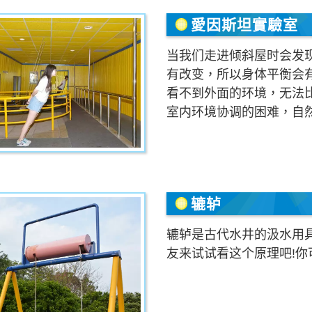
愛因斯坦實驗室
当我们走进倾斜屋时会发
有改变，所以身体平衡会
看不到外面的环境，无法
室内环境协调的困难，自
辘轳
辘轳是古代水井的汲水用
友来试试看这个原理吧!