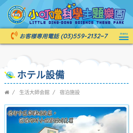
Togg
(03)559-2132
~7
menu
お客様専用電話
navig
ホテル設備
生活大師会館
宿泊施設