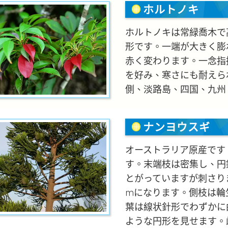
ホルトノキ
ホルトノキは常緑喬木で高
形です。一端が大きく膨
赤く変わります。一念指
を好み、寒さにも耐えら
側、淡路島、四国、九州
ナンヨウスギ
オーストラリア原産です
す。末端枝は密集し、円
とがっていますが刺さり
mになります。側枝は輪
葉は線状針形でわずかに
ような円形を見せます。