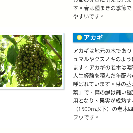
す。春は種まきの季節で
やすいです。
アカギ
アカギは地元の木であり
ュマルやクスノキのよう
ます。アカギの老木は濃
人生経験を積んだ年配者
呼ばれています。葉の茎
葉」で、葉の縁は鈍い鋸
用となり、果実が成熟す
（1,500m以下）の老
フウです。