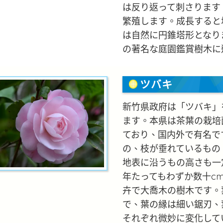
は反り返って刺さります
繁殖します。成長すると
は自然に円錐塔形となり
の著名な庭園鑑賞樹木に
ツバキ
新竹県政府は「ツバキ」
ます。本県は茶葉の栽培
ており、国内外で有名で
の、枝が垂れているもの
地表に沿うもの高さも一定
年たってもわずか数十c
卉で大喬木の樹木です。
で、葉の縁は細い鋸刃、
それぞれ微妙に変化して