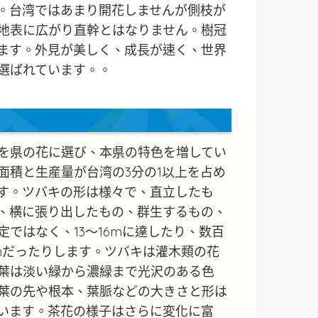
。台湾ではあまり開花しませんが側枝が
地表に広がり直幹とはなりません。樹冠
ます。外見が美しく、成長が速く、世界
選ばれています。。
を県の花に選び、本県の特色を増してい
面積と生産量が台湾の3分の1以上を占め
す。ツバキの形は様々で、直立したも
、横に張り出したもの、群生するもの、
ではなく、13～16mに達したり、数百
mだったりします。ツバキは灌木類の花
葉は淡い緑から濃緑まで光沢のある色
葉の先や根本、葉脈などの大きさと形は
います。茶花の様子はさらに変化に富