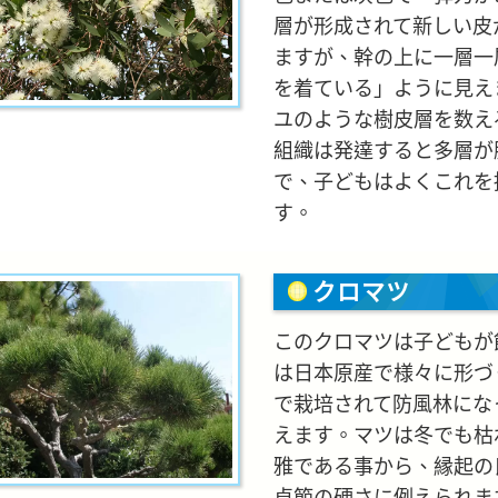
層が形成されて新しい皮
ますが、幹の上に一層一
を着ている」ように見え
ユのような樹皮層を数え
組織は発達すると多層が
で、子どもはよくこれを
す。
クロマツ
このクロマツは子どもが
は日本原産で様々に形づ
で栽培されて防風林にな
えます。マツは冬でも枯
雅である事から、縁起の
貞節の硬さに例えられま