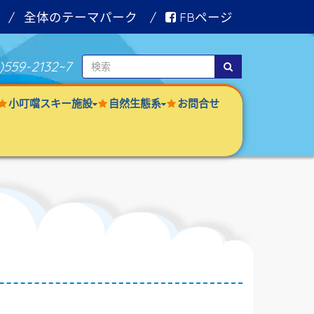
全体のテーマパーク
FBページ
)559-2132
~7
小叮噹スキー施設
自然生態系
お問合せ