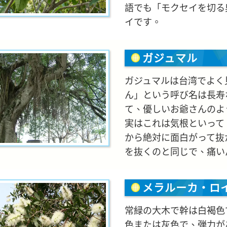
語でも「モクセイを切る
イです。
ガジュマル
ガジュマルは台湾でよく
ん」という呼び名は長寿
て、優しいお爺さんのよ
実はこれは気根といって
から絶対に面白がって抜
を抜くのと同じで、痛い
メラルーカ・ロ
常緑の大木で幹は白褐色
色または灰色で、弾力が