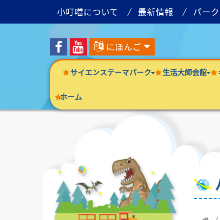
小叮噹について
最新情報
パーク
にほんご
サイエンステーマパーク
生活大師会館
ホーム