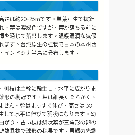
さは約20-25mです。単葉互生で披針
れ、葉は濃緑色ですが、葉が落ちる前に
揮を通じて落葉します。温暖湿潤な気候
れます。台湾原生の植物で日本の本州西
、インドシナ半島に分布します。
。側枝は主幹に輪生し、水平に広がりま
錐形の樹冠です。葉は細長く柔らかく、
ません。幹はまっすぐ伸び、高さは 30
生して水平に伸びて羽状になります。幼
曲がり、古い枝は鱗状葉が三角形の卵の
雌雄異株で球形の毯果です。果鱗の先端