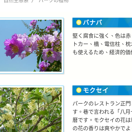
自然生態系
パークの植物
バナバ
堅く腐食に強く、色は赤
トカー、橋、電信柱、枕
も使えるため、経済的価
モクセイ
パークのレストラン正門
す。巷で言われる「八月
暦です。モクセイの花は
の花の香りは爽やかでよ