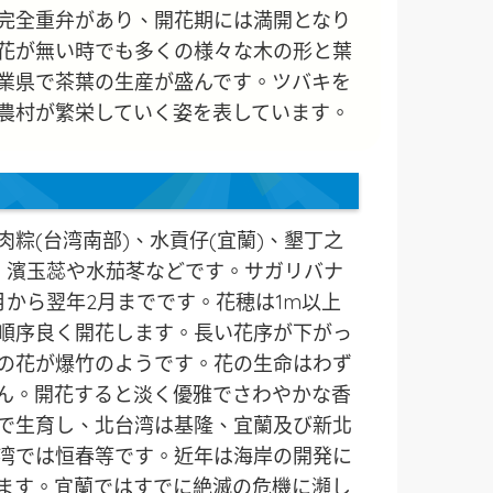
完全重弁があり、開花期には満開となり
花が無い時でも多くの様々な木の形と葉
業県で茶葉の生産が盛んです。ツバキを
農村が繁栄していく姿を表しています。
粽(台湾南部)、水貢仔(宜蘭)、墾丁之
)、濱玉蕊や水茄苳などです。サガリバナ
月から翌年2月までです。花穂は1m以上
順序良く開花します。長い花序が下がっ
の花が爆竹のようです。花の生命はわず
せん。開花すると淡く優雅でさわやかな香
で生育し、北台湾は基隆、宜蘭及び新北
湾では恒春等です。近年は海岸の開発に
ます。宜蘭ではすでに絶滅の危機に瀕し