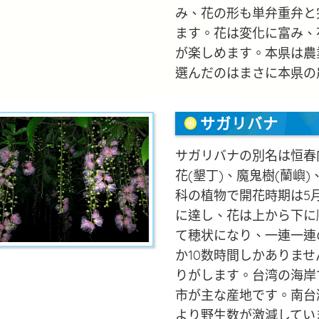
み、花の形も単弁重弁と
ます。花は変化に富み、
が楽しめます。本県は農
選んだのはまさに本県の
サガリバナ
サガリバナの別名は恒春肉
花(墾丁)、魔鬼樹(蘭嶼
科の植物で開花時期は5
に達し、花は上から下に
て穂状になり、一連一連
か10数時間しかありま
りがします。台湾の海岸
市が主な産地です。南台
より野生数が激減してい