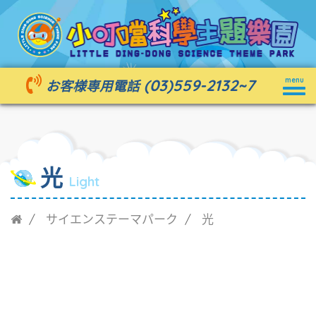
Togg
(03)559-2132
~7
menu
お客様専用電話
navig
光
Light
サイエンステーマパーク
光