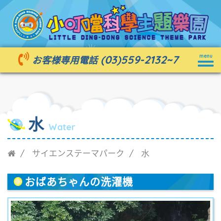
Togg
(03)559-2132
~7
menu
お客様専用電話
navig
水
Water
サイエンステーマパーク
水
おばあちゃんの洗濯機