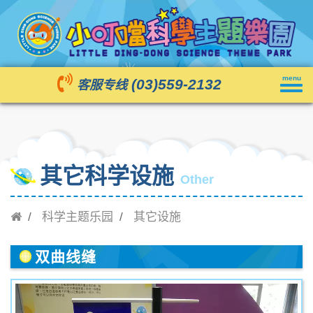
Toggl
menu
(03)559-2132
客服专线
navig
其它科学设施
Other
科学主题乐园
其它设施
双曲线缝